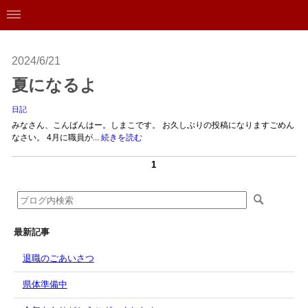
2024/6/21
夏になるよ
日記
みなさん、こんばんはー。しまこです。 お久しぶりの投稿になりますごめん
なさい。 4月に職員が...
続きを読む
1
最新記事
退職のごあいさつ
県体準備中